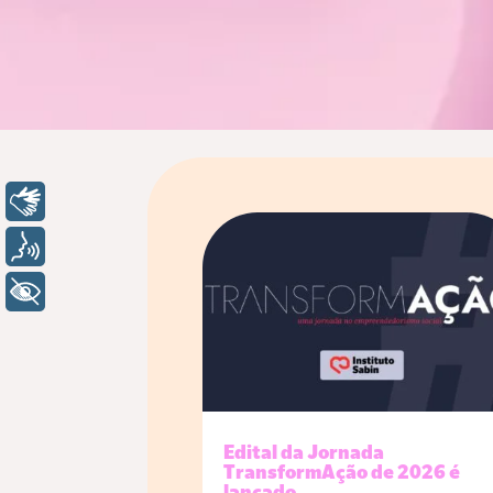
Libras
Voz
+ Acessibilidade
Edital da Jornada
TransformAção de 2026 é