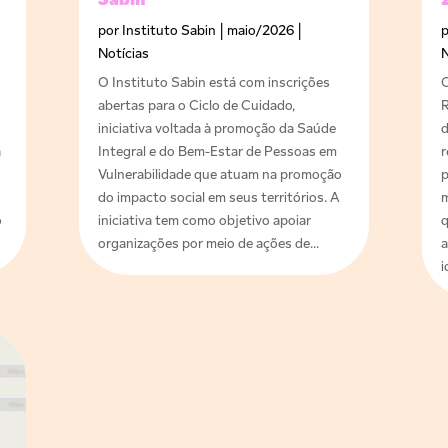
Sabin
por
Instituto Sabin
|
maio/2026
|
Notícias
N
O Instituto Sabin está com inscrições
O
abertas para o Ciclo de Cuidado,
R
iniciativa voltada à promoção da Saúde
d
a
Integral e do Bem-Estar de Pessoas em
r
Vulnerabilidade que atuam na promoção
p
do impacto social em seus territórios. A
m
o
iniciativa tem como objetivo apoiar
q
organizações por meio de ações de...
a
i